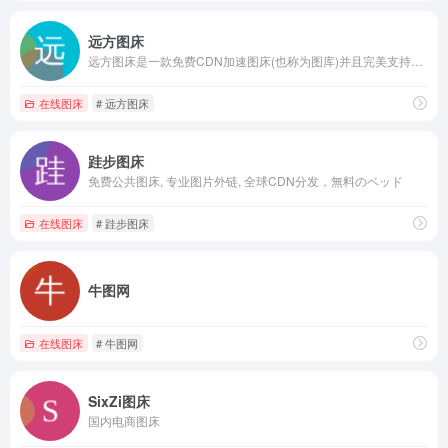
远方图床
远方图床是一款免费CDN加速图床(也称为图库)并且完美支持电脑，手机软件，免费提供高速图片外链
在线图床
# 远方图床
跬步图床
免费公共图床, 专业图片外链, 全球CDN分发，無料のベッド
在线图床
# 跬步图床
牛图网
在线图床
# 牛图网
SixZi图床
国内电商图床