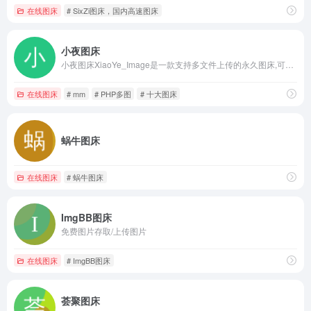
在线图床
# SixZi图床，国内高速图床
小夜图床
小夜图床XiaoYe_Image是一款支持多文件上传的永久图床,可以完美替代PHP多图上传程序，最新html5自适应页面兼容手机电脑，上传后返回图片直链，markdown图片，论坛贴图bbscode链接，简单方便支持一键复制，支持多域名，api上传。
在线图床
# mm
# PHP多图
# 十大图床
蜗牛图床
在线图床
# 蜗牛图床
ImgBB图床
免费图片存取/上传图片
在线图床
# ImgBB图床
荟聚图床