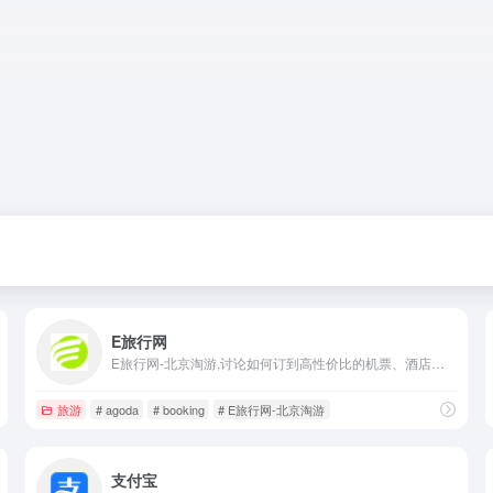
E旅行网
E旅行网-北京淘游,讨论如何订到高性价比的机票、酒店、保险、签证、租车、邮轮
旅游
# agoda
# booking
# E旅行网-北京淘游
支付宝