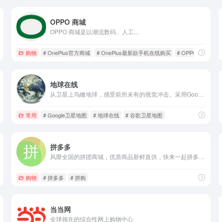
OPPO 商城
OPPO 商城是以潮流数码、人工...
购物
# OnePlus官方商城
# OnePlus最新款手机在线购买
# OPPO商城
地球在线
从卫星上鸟瞰地球，感受前所未有的视觉冲击。采用Google Earth Maps等开放接口技术构建，操作十分简便，鼠标点击即可轻松拖动、缩放地图画面。多源卫星地图与城市电子地图实时无缝切换，网上游历世界各地风景名胜，旅行景点地图地标在线分享。
常用
# Google卫星地图
# 地球在线
# 谷歌卫星地图
拼多多
风靡全国的拼团商城，优质商品新鲜直供，快来一起拼多多吧
购物
# 拼多多
# 拼购
当当网
全球领先的综合性网上购物中心