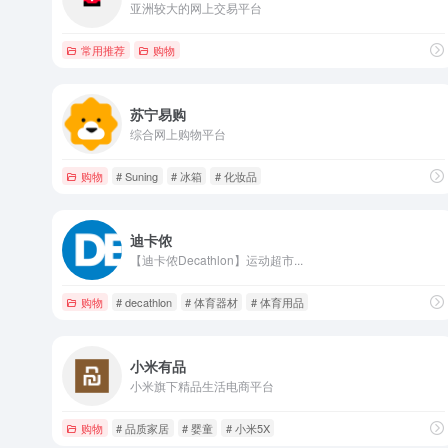
亚洲较大的网上交易平台
常用推荐
购物
苏宁易购
综合网上购物平台
购物
# Suning
# 冰箱
# 化妆品
迪卡侬
【迪卡侬Decathlon】运动超市...
购物
# decathlon
# 体育器材
# 体育用品
小米有品
小米旗下精品生活电商平台
购物
# 品质家居
# 婴童
# 小米5X