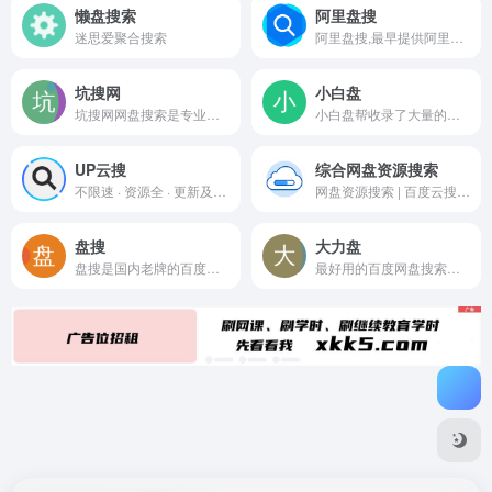
懒盘搜索
阿里盘搜
迷思爱聚合搜索
阿里盘搜,最早提供阿里云盘搜索服务的平台,收集各类阿里云盘资源提供一站式搜索功能,推动互联网优质资源的高效传递!
坑搜网
小白盘
坑搜网网盘搜索是专业的百度云搜索引擎，实时收录百度云、百度网盘等资源，每天更新各类高清电影、视频、种子、小说等网盘资源，真正你懂的网盘搜索神器!
小白盘帮收录了大量的网盘资源,页面清新，实时检查失效资源.帮您省心快速找到想要的电影,电视剧,小说,文档,音乐,软件,种子等热门网盘资源
UP云搜
综合网盘资源搜索
不限速 · 资源全 · 更新及时 ...
网盘资源搜索 | 百度云搜索_夸克网盘搜索_阿里云资源_盘搜搜是一个网盘搜索引擎，可以搜索百度网盘、115云盘、城通网盘、夸克网盘、阿里云盘等资源
盘搜
大力盘
盘搜是国内老牌的百度网盘搜索引擎,也是百度网盘,乐视云盘搜索,迅雷快传,可乐云盘,华为网盘等多种优秀网盘搜索集一身,是数千万盘友首选网盘搜索工具
最好用的百度网盘搜索引擎