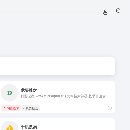
我要搜盘
我要搜盘(www.51soupan.cn),资料搜索神器,收录百度云盘资源等,我要搜盘。每天更新各类视频,种子,小说,壁纸,音乐等。
网盘搜索
# 我要搜盘
千帆搜索