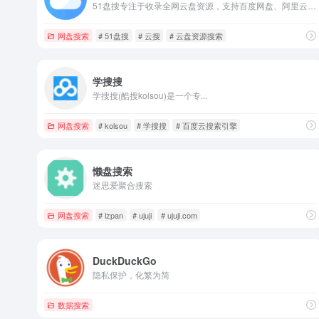
51盘搜专注于收录全网云盘资源，支持百度网盘、阿里云盘、夸克云盘等网盘资源的全文检索。涵盖：科研资料、影视资源、音乐、图片、电子书、软件、小说等。只需要输入关键词即可搜索云盘资源,直接提供云盘分享链接,大家可以保存至自己的综合云盘或者直接下载。
网盘搜索
# 51盘搜
# 云搜
# 云盘资源搜索
学搜搜
学搜搜(酷搜kolsou)是一个专...
网盘搜索
# kolsou
# 学搜搜
# 百度云搜索引擎
懒盘搜索
迷思爱聚合搜索
网盘搜索
# lzpan
# ujuji
# ujuji.com
DuckDuckGo
隐私保护，化繁为简
数据搜索