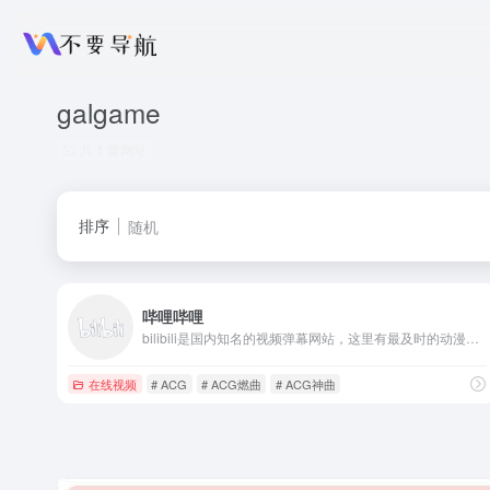
galgame
共 1 篇网址
排序
随机
哔哩哔哩
bilibili是国内知名的视频弹幕网站，这里有最及时的动漫新番，最棒的ACG氛围，最有创意的Up主。
在线视频
# ACG
# ACG燃曲
# ACG神曲