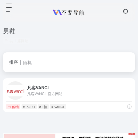
男鞋
共 1 篇网址
排序
随机
凡客VANCL
凡客VANCL 官方网站
购物
# POLO
# T恤
# VANCL