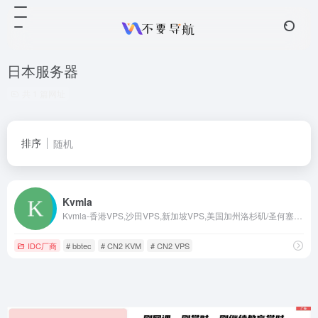
日本服务器
共 1 篇网址
排序
随机
Kvmla
Kvmla-香港VPS,沙田VPS,新加坡VPS,美国加州洛杉矶/圣何塞/佛理蒙特/拉斯维加斯/达拉斯/西雅图服务器
IDC厂商
# bbtec
# CN2 KVM
# CN2 VPS