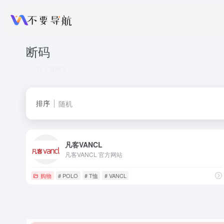
断码
共 1 篇网址
排序
随机
凡客VANCL
凡客VANCL 官方网站
购物
# POLO
# T恤
# VANCL