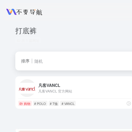
打底裤
共 1 篇网址
排序
随机
凡客VANCL
凡客VANCL 官方网站
购物
# POLO
# T恤
# VANCL