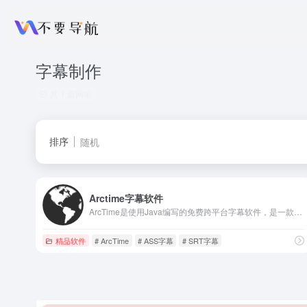
字幕制作
共 1 篇网址
排序
随机
Arctime字幕软件
ArcTime是使用Java编写的免费跨平台字幕软件，是一款全新概念的可视化字幕编辑器，独创字幕块概念，在时间线上拖动、调整字幕块即可轻松完成字幕创建工作
精品软件
# ArcTime
# ASS字幕
# SRT字幕