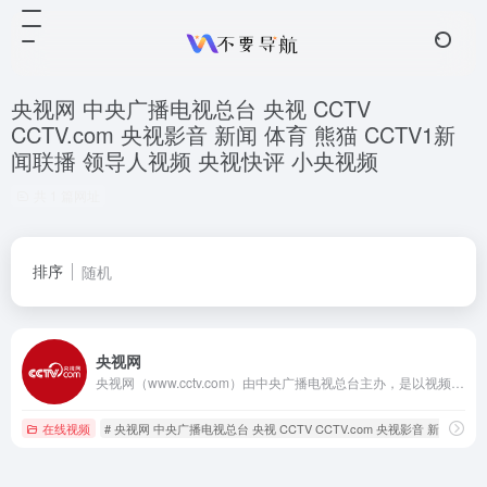
央视网 中央广播电视总台 央视 CCTV
CCTV.com 央视影音 新闻 体育 熊猫 CCTV1新
闻联播 领导人视频 央视快评 小央视频
共 1 篇网址
排序
随机
央视网
央视网（www.cctv.com）由中央广播电视总台主办，是以视频为特色的中央重点新闻网站，是央视的融合传播平台，是拥有全牌照业务资质的大型互联网文化企业
在线视频
# 央视网 中央广播电视总台 央视 CCTV CCTV.com 央视影音 新闻 体