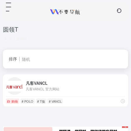
圆领T
共 1 篇网址
排序
随机
凡客VANCL
凡客VANCL 官方网站
购物
# POLO
# T恤
# VANCL