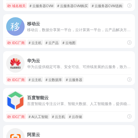
域名相关
# 云服务器CVM
# 云服务器CVM购买
# 云服务器CVM选购
移动云
移动云，数据分享第一平台，云计算第一平台，云产品解决方案，享多线独享带宽，开发者合作平台，站长云集平台
IDC厂商
# 云主机
# 云产品
# 云地图
华为云
华为云提供稳定可靠、安全可信、可持续发展的云服务，致力于让云无处不在，让智能无所不及，共建智能世界云底座。
IDC厂商
# 云主机
# 云数据库
# 云服务器
百度智能云
百度智能云专注云计算、智能大数据、人工智能服务，提供稳定的云服务器、云主机、云存储、CDN、域名注册、物联网等云服务,支持API对接,快速备案等专业解决方案。
IDC厂商
# AI人工智能
# 云主机
# 云存储
阿里云