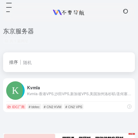
东京服务器
共 1 篇网址
排序
随机
Kvmla
Kvmla-香港VPS,沙田VPS,新加坡VPS,美国加州洛杉矶/圣何塞/佛理蒙特/拉斯维加斯/达拉斯/西雅图服务器
IDC厂商
# bbtec
# CN2 KVM
# CN2 VPS