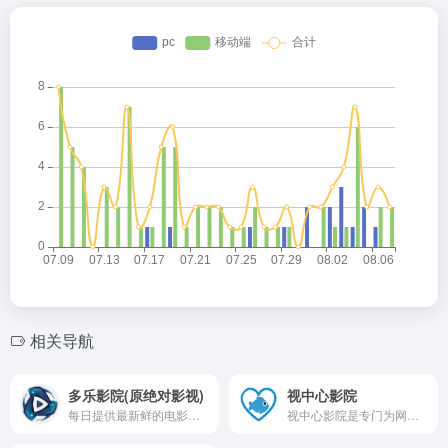
相关导航
多乐影院(原绝对影视)
视中心影院
每日提供最新鲜的电影，电视剧，动画更新，支持电脑和移动设备的超清画质在线观看影视剧体验；免费观看最新Netflix（奈飞），Hulu，HBO，Apple，Amazon，Disney(迪士尼)等流媒体平台独占影视内容，包含最新电影、美剧、英剧、韩剧、日剧、新番等各类高清影视内容。
视中心影院是专门为网友提供2022最新电影、热播电视剧高清资源的免费网站，每天第一时间给大家更新最新优质电影、电视剧、综艺、动漫、少儿等影视资源！无广告急速播放观看体验极佳，用过的朋友都说好！