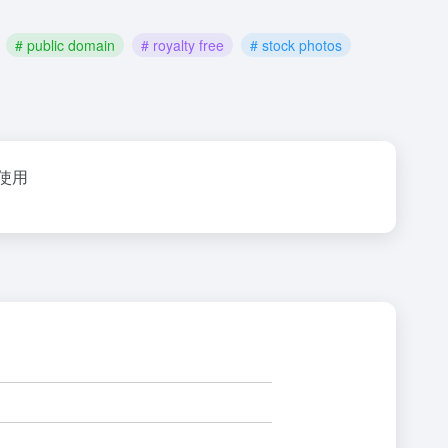
# public domain
# royalty free
# stock photos
使用