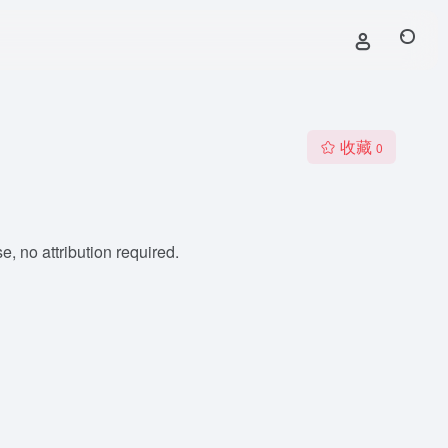
收藏
0
, no attribution required.