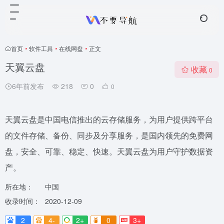
首页
•
软件工具
•
在线网盘
•
正文
天翼云盘
收藏
0
6年前发布
218
0
0
天翼云盘是中国电信推出的云存储服务，为用户提供跨平台
的文件存储、备份、同步及分享服务，是国内领先的免费网
盘，安全、可靠、稳定、快速。天翼云盘为用户守护数据资
产。
所在地：
中国
收录时间：
2020-12-09
2
4-
2+
0
3+