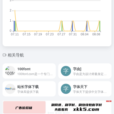
相关导航
100font
字由]
100font.com是一个专门收集整理“免费商用字体、免版权字体、没有版权的字体、无版权的字体”的字体下载网站，免费下载、免费商用！
字由是为设计师量身定做的一款字体下载管理工具。这里收集了国内外上千款精选字体，不仅让你轻松、自由和高效的使用字体，还为你展示了每款字体的详细信息和精选的字体文章。字由将成为你设计中的好帮手，让你领略字体在设计中的更多精彩。
站长字体下载
字体天下
字体库提供下载
字体天下提供中文字体、手写字体、英文字体、图形字体等各种字体的高速免费下载和在线预览服务.