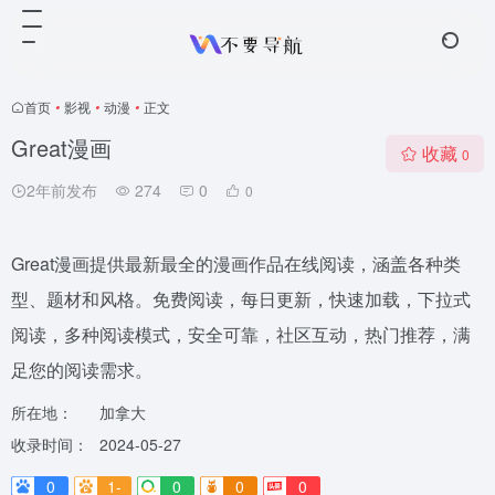
首页
•
影视
•
动漫
•
正文
Great漫画
收藏
0
2年前发布
274
0
0
Great漫画提供最新最全的漫画作品在线阅读，涵盖各种类
型、题材和风格。免费阅读，每日更新，快速加载，下拉式
阅读，多种阅读模式，安全可靠，社区互动，热门推荐，满
足您的阅读需求。
所在地：
加拿大
收录时间：
2024-05-27
0
1-
0
0
0