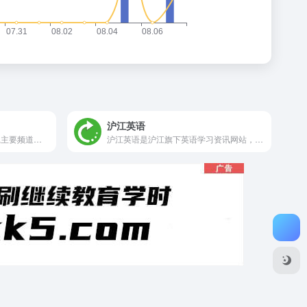
沪江英语
国内著名的免费英语学习网站,主要频道有VOA慢速英语,VOA常速英语,bbc英语听力,英语口语,英文歌曲,影视英语,新概念,四六级等英语考试,同时提供大量音频和课件下载
沪江英语是沪江旗下英语学习资讯网站，是国内最具有亲和力的英语学习网站之一，专注于打造人气的英语学习交流互动网站，为全国数千万英语学习者提供专业服务。