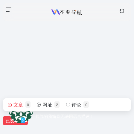
文章
网址
评论
0
2
0
webmuahua666
帅气的我简直无法用语言描述！
已发布
0